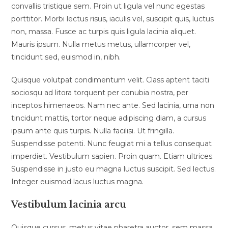
convallis tristique sem. Proin ut ligula vel nunc egestas
porttitor. Morbi lectus risus, iaculis vel, suscipit quis, luctus
non, massa. Fusce ac turpis quis ligula lacinia aliquet.
Mauris ipsum. Nulla metus metus, ullamcorper vel,
tincidunt sed, euismod in, nibh.
Quisque volutpat condimentum velit. Class aptent taciti
sociosqu ad litora torquent per conubia nostra, per
inceptos himenaeos. Nam nec ante. Sed lacinia, urna non
tincidunt mattis, tortor neque adipiscing diam, a cursus
ipsum ante quis turpis. Nulla facilisi. Ut fringilla.
Suspendisse potenti. Nunc feugiat mi a tellus consequat
imperdiet. Vestibulum sapien. Proin quam. Etiam ultrices.
Suspendisse in justo eu magna luctus suscipit. Sed lectus.
Integer euismod lacus luctus magna.
Vestibulum lacinia arcu
Quisque cursus, metus vitae pharetra auctor, sem massa