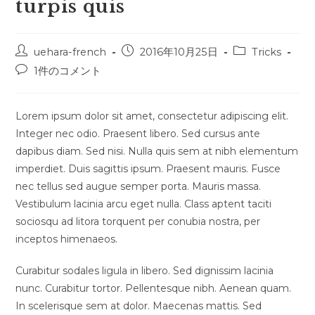
turpis quis
投
投
投
uehara-french
2016年10月25日
Tricks
稿
稿
稿
投
1件のコメント
者:
公
カ
稿
開
テ
コ
日:
ゴ
メ
Lorem ipsum dolor sit amet, consectetur adipiscing elit.
リ
ン
Integer nec odio. Praesent libero. Sed cursus ante
ー:
ト:
dapibus diam. Sed nisi. Nulla quis sem at nibh elementum
imperdiet. Duis sagittis ipsum. Praesent mauris. Fusce
nec tellus sed augue semper porta. Mauris massa.
Vestibulum lacinia arcu eget nulla. Class aptent taciti
sociosqu ad litora torquent per conubia nostra, per
inceptos himenaeos.
Curabitur sodales ligula in libero. Sed dignissim lacinia
nunc. Curabitur tortor. Pellentesque nibh. Aenean quam.
In scelerisque sem at dolor. Maecenas mattis. Sed