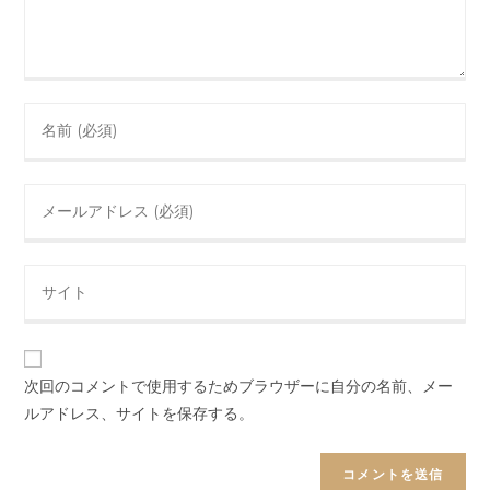
ト
Enter
your
name
Enter
or
your
username
email
to
Enter
address
comment
your
to
website
comment
URL
(optional)
次回のコメントで使用するためブラウザーに自分の名前、メー
ルアドレス、サイトを保存する。