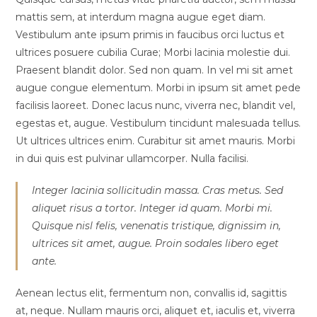
mattis sem, at interdum magna augue eget diam.
Vestibulum ante ipsum primis in faucibus orci luctus et
ultrices posuere cubilia Curae; Morbi lacinia molestie dui.
Praesent blandit dolor. Sed non quam. In vel mi sit amet
augue congue elementum. Morbi in ipsum sit amet pede
facilisis laoreet. Donec lacus nunc, viverra nec, blandit vel,
egestas et, augue. Vestibulum tincidunt malesuada tellus.
Ut ultrices ultrices enim. Curabitur sit amet mauris. Morbi
in dui quis est pulvinar ullamcorper. Nulla facilisi.
Integer lacinia sollicitudin massa. Cras metus. Sed
aliquet risus a tortor. Integer id quam. Morbi mi.
Quisque nisl felis, venenatis tristique, dignissim in,
ultrices sit amet, augue. Proin sodales libero eget
ante.
Aenean lectus elit, fermentum non, convallis id, sagittis
at, neque. Nullam mauris orci, aliquet et, iaculis et, viverra