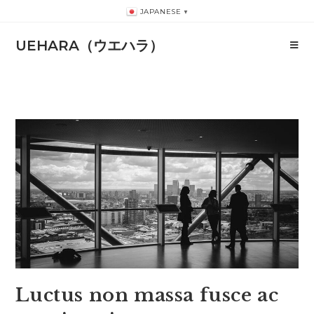
コ
JAPANESE
▼
ン
テ
UEHARA（ウエハラ）
ン
ツ
へ
ス
キ
ッ
プ
Luctus non massa fusce ac