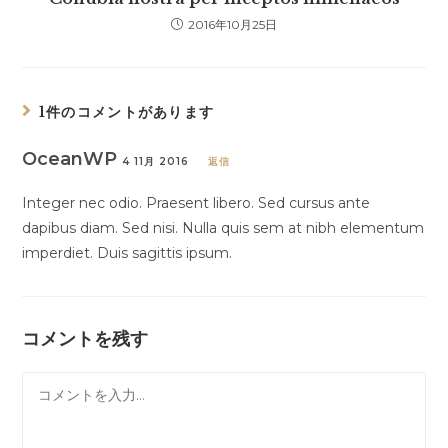
2016年10月25日
1件のコメントがあります
OceanWP
4 11月 2016
返信
Integer nec odio. Praesent libero. Sed cursus ante
dapibus diam. Sed nisi. Nulla quis sem at nibh elementum
imperdiet. Duis sagittis ipsum.
コメントを残す
コ
メ
ン