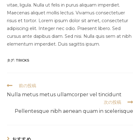
vitae, ligula. Nulla ut felis in purus aliquam imperdiet.
Maecenas aliquet mollis lectus. Vivamus consectetuer
risus et tortor. Lorem ipsum dolor sit amet, consectetur
adipiscing elit. Integer nec odio. Praesent libero. Sed
cursus ante dapibus diam. Sed nisi. Nulla quis sem at nibh
elementum imperdiet. Duis sagittis ipsum.
タグ:
TRICKS
そ
前の投稿
の
Nulla metus metus ullamcorper vel tincidunt
他
次の投稿
の
記
Pellentesque nibh aenean quam in scelerisque
事
を
読
む
おすすめ